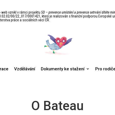
 web vznikl v rámci projektu
5D – prevence umístění a prevence setrvání dítěte 
.02.02/00/22_017/0001421, který je realizován s finanční podporou Evropské 
terstva práce a sociálních věcí ČR.
irace
Vzdělávání
Dokumenty ke stažení
Pro rodič
O Bateau