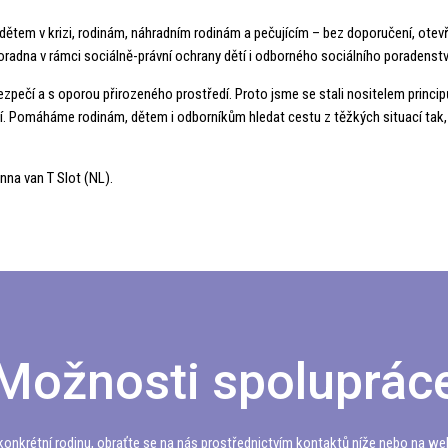
dětem v krizi, rodinám, náhradním rodinám a pečujícím – bez doporučení, otev
oradna v rámci sociálně-právní ochrany dětí i odborného sociálního poradenstv
 bezpečí a s oporou přirozeného prostředí. Proto jsme se stali nositelem prin
. Pomáháme rodinám, dětem i odborníkům hledat cestu z těžkých situací tak, 
na van T Slot (NL).
Možnosti spoluprác
konkrétní rodinu, obraťte se na nás prostřednictvím kontaktů níže nebo na 