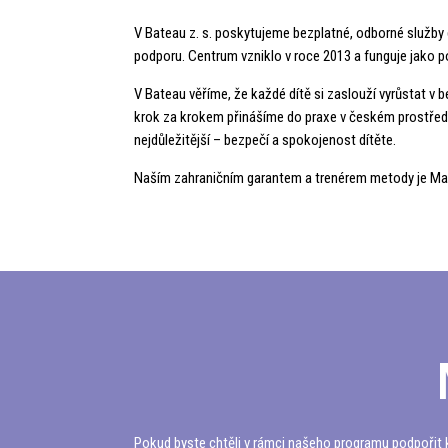
V Bateau z. s. poskytujeme bezplatné, odborné služby 
podporu. Centrum vzniklo v roce 2013 a funguje jako p
V Bateau věříme, že každé dítě si zaslouží vyrůstat v
krok za krokem přinášíme do praxe v českém prostředí
nejdůležitější – bezpečí a spokojenost dítěte.
Naším zahraničním garantem a trenérem metody je Man
Pokud byste chtěli v rámci našeho programu podpořit 