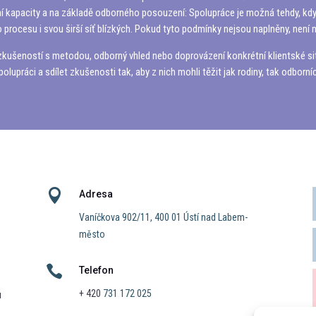
 kapacity a na základě odborného posouzení: Spolupráce je možná tehdy, když ro
 procesu i svou širší síť blízkých. Pokud tyto podmínky nejsou naplněny, není
zkušeností s metodou, odborný vhled nebo doprovázení konkrétní klientské situ
práci a sdílet zkušenosti tak, aby z nich mohli těžit jak rodiny, tak odborníci,

Adresa
Vaníčkova 902/11, 400 01 Ústí nad Labem-
město

Telefon
+ 420
731 172 025
u