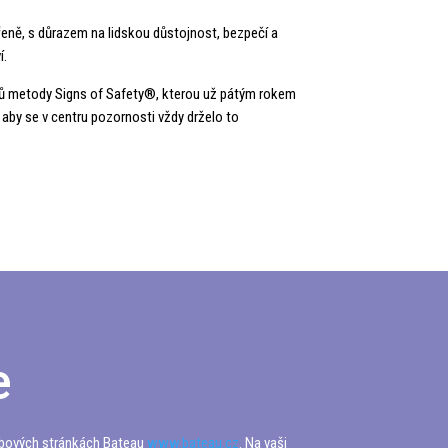
řeně, s důrazem na lidskou důstojnost, bezpečí a
í.
cipů metody Signs of Safety®, kterou už pátým rokem
aby se v centru pozornosti vždy drželo to
e
webových stránkách Bateau
www.bateau.cz
. Na vaši