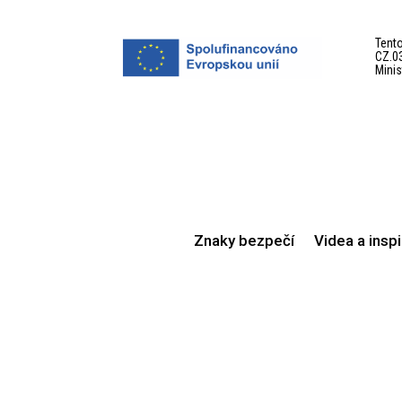
Tento
CZ.03
Minis
Znaky bezpečí
Videa a insp